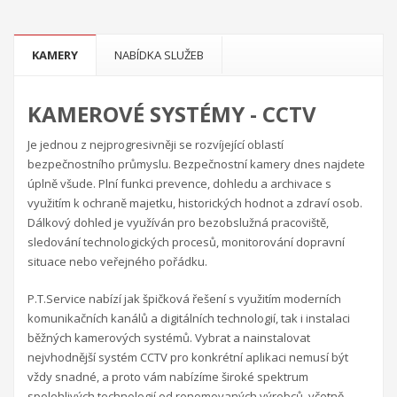
KAMERY
NABÍDKA SLUŽEB
KAMEROVÉ SYSTÉMY - CCTV
Je jednou z nejprogresivněji se rozvíjející oblastí
bezpečnostního průmyslu. Bezpečnostní kamery dnes najdete
úplně všude. Plní funkci prevence, dohledu a archivace s
využitím k ochraně majetku, historických hodnot a zdraví osob.
Dálkový dohled je využíván pro bezobslužná pracoviště,
sledování technologických procesů, monitorování dopravní
situace nebo veřejného pořádku.
P.T.Service nabízí jak špičková řešení s využitím moderních
komunikačních kanálů a digitálních technologií, tak i instalaci
běžných kamerových systémů. Vybrat a nainstalovat
nejvhodnější systém CCTV pro konkrétní aplikaci nemusí být
vždy snadné, a proto vám nabízíme široké spektrum
spolehlivých technologií od renomovaných výrobců, včetně