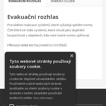
EVAKUAČNÍ ROZHLAS
NABÍDKA SLUŽEB
Evakuační rozhlas
Provádíme realizace systémů, které vyžadují splnění normy
ČSN EN54-24. Dále systémů, které slouží jako doplnění
bezpečnosti v objektech, kde není nutné normu splňovat.
PŘEHLED NÁMI INSTALOVANÝCH SYSTÉMŮ
×
TOA
Dexon
Tyto webové stránky používají
Apart
soubory cookie.
Partner
Tyto webové stránky používají soubory
cookie ke zlepšení uživatelského zážitku.
Používáním našich webových stránek
souhlasíte se všemi soubory cookie v
souladu s našimi zásadami používání
souborů cookie.
Více informací